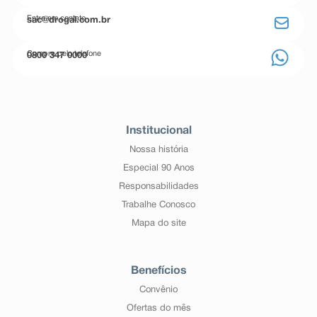
Entre em contato
sac@drogal.com.br
Compre pelo telefone
0800 347 0000
Institucional
Nossa história
Especial 90 Anos
Responsabilidades
Trabalhe Conosco
Mapa do site
Benefícios
Convênio
Ofertas do mês