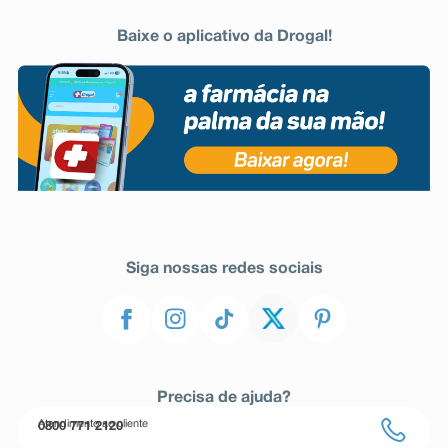
Baixe o aplicativo da Drogal!
Siga nossas redes sociais
Precisa de ajuda?
Atendimento ao cliente
0800 771 2120