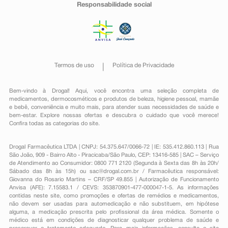
Responsabilidade social
Termos de uso
Política de Privacidade
Bem-vindo à Drogal! Aqui, você encontra uma seleção completa de
medicamentos
,
dermocosméticos e produtos de beleza
,
higiene pessoal
,
mamãe
e bebê
,
conveniência
e muito mais, para atender suas necessidades de saúde e
bem-estar. Explore nossas ofertas e descubra o cuidado que você merece!
Confira todas as categorias do site.
Drogal Farmacêutica LTDA | CNPJ: 54.375.647/0066-72 | IE: 535.412.860.113 | Rua
São João, 909 - Bairro Alto - Piracicaba/São Paulo, CEP: 13416-585 | SAC – Serviço
de Atendimento ao Consumidor: 0800 771 2120 (Segunda à Sexta das 8h às 20h/
Sábado das 8h às 15h) ou
sac@drogal.com.br
/ Farmacêutica responsável:
Giovanna do Rosario Martins – CRF/SP 49.855 | Autorização de Funcionamento
Anvisa (AFE): 7.15583.1 / CEVS: 353870901-477-000047-1-5. As informações
contidas neste site, como promoções e ofertas de remédios e medicamentos,
não devem ser usadas para automedicação e não substituem, em hipótese
alguma, a medicação prescrita pelo profissional da área médica. Somente o
médico está em condições de diagnosticar qualquer problema de saúde e