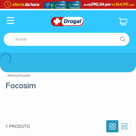
Buscar
TERMOS MAIS BUSCADOS
Voltar
1
º
fralda
Focosim
2
º
pampers confort sec max
Focosim
3
º
dipirona
4
º
lenço umedecido
5
º
tadalafila
6
º
minoxidil
1
PRODUTO
7
º
desodorante