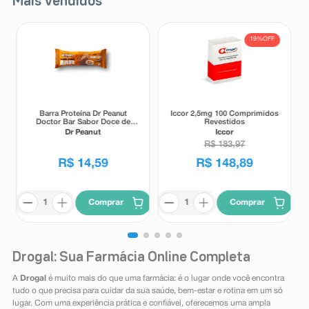
Mais Vendidos
19%
OFF
Barra Proteína Dr Peanut
Iccor 2,5mg 100 Comprimidos
Doctor Bar Sabor Doce de
Revestidos
Leite 62g
Dr Peanut
Iccor
R$
183
,
97
R$
14
,
59
R$
148
,
89
Comprar
Comprar
Drogal: Sua Farmácia Online Completa
A
Drogal
é muito mais do que uma farmácia: é o lugar onde você encontra
tudo o que precisa para cuidar da sua saúde, bem-estar e rotina em um só
lugar. Com uma experiência prática e confiável, oferecemos uma ampla