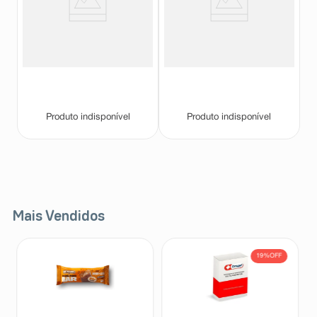
Sorvete Kibon Inspirações
Sorvete Kibon Inspirações Torta
Brownie com Castanhas 1,3L
de Limão Pote 1,3L
Inspiracoes
Inspiracoes
Produto indisponível
Produto indisponível
Mais Vendidos
19%
OFF