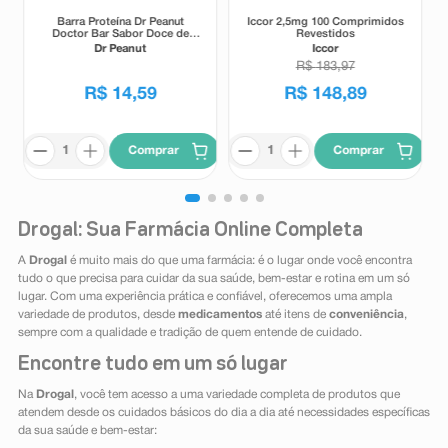
Barra Proteína Dr Peanut
Iccor 2,5mg 100 Comprimidos
Doctor Bar Sabor Doce de
Revestidos
Leite 62g
Dr Peanut
Iccor
R$
183
,
97
R$
14
,
59
R$
148
,
89
Comprar
Comprar
Drogal: Sua Farmácia Online Completa
A
Drogal
é muito mais do que uma farmácia: é o lugar onde você encontra
tudo o que precisa para cuidar da sua saúde, bem-estar e rotina em um só
lugar. Com uma experiência prática e confiável, oferecemos uma ampla
variedade de produtos, desde
medicamentos
até itens de
conveniência
,
sempre com a qualidade e tradição de quem entende de cuidado.
Encontre tudo em um só lugar
Na
Drogal
, você tem acesso a uma variedade completa de produtos que
atendem desde os cuidados básicos do dia a dia até necessidades específicas
da sua saúde e bem-estar: