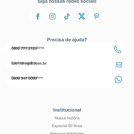
Siga nossas redes sociais
Precisa de ajuda?
Atendimento ao cliente
0800 771 2120
Entre em contato
sac@drogal.com.br
Compre pelo telefone
0800 347 0000
Institucional
Nossa história
Especial 90 Anos