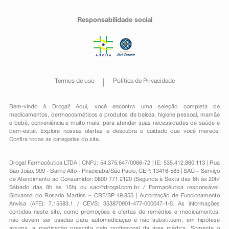
Responsabilidade social
Termos de uso
Política de Privacidade
Bem-vindo à Drogal! Aqui, você encontra uma seleção completa de
medicamentos
,
dermocosméticos e produtos de beleza
,
higiene pessoal
,
mamãe
e bebê
,
conveniência
e muito mais, para atender suas necessidades de saúde e
bem-estar. Explore nossas ofertas e descubra o cuidado que você merece!
Confira todas as categorias do site.
Drogal Farmacêutica LTDA | CNPJ: 54.375.647/0066-72 | IE: 535.412.860.113 | Rua
São João, 909 - Bairro Alto - Piracicaba/São Paulo, CEP: 13416-585 | SAC – Serviço
de Atendimento ao Consumidor: 0800 771 2120 (Segunda à Sexta das 8h às 20h/
Sábado das 8h às 15h) ou
sac@drogal.com.br
/ Farmacêutica responsável:
Giovanna do Rosario Martins – CRF/SP 49.855 | Autorização de Funcionamento
Anvisa (AFE): 7.15583.1 / CEVS: 353870901-477-000047-1-5. As informações
contidas neste site, como promoções e ofertas de remédios e medicamentos,
não devem ser usadas para automedicação e não substituem, em hipótese
alguma, a medicação prescrita pelo profissional da área médica. Somente o