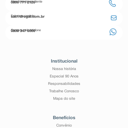
Atendimento ao cliente
0800 771 2120
Entre em contato
sac@drogal.com.br
Compre pelo telefone
0800 347 0000
Institucional
Nossa história
Especial 90 Anos
Responsabilidades
Trabalhe Conosco
Mapa do site
Benefícios
Convênio