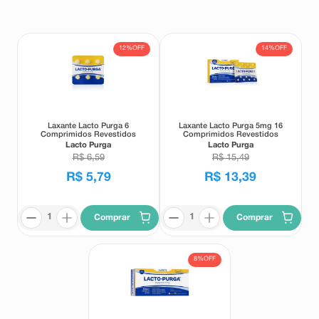
8
º
teste gravidez
9
º
absorvente
12%
OFF
14%
OFF
10
º
shampoo
Laxante Lacto Purga 6
Laxante Lacto Purga 5mg 16
Comprimidos Revestidos
Comprimidos Revestidos
Lacto Purga
Lacto Purga
R$
6
,
59
R$
15
,
49
R$
5
,
79
R$
13
,
39
Comprar
Comprar
8%
OFF