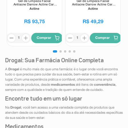
Gel de Limpeza Facial
Gel de Limpeza Facial
Antiacne Darrow Actine Care
Antiacne Darrow Actine Care
Alta Tolerância 400g
Alta Tolerância 140g
Actine
Actine
R$
93
,
75
R$
49
,
29
Comprar
Comprar
Drogal: Sua Farmácia Online Completa
A
Drogal
é muito mais do que uma farmácia: é o lugar onde você encontra
tudo o que precisa para cuidar da sua saúde, bem-estar e rotina em um só
lugar. Com uma experiência prática e confiável, oferecemos uma ampla
variedade de produtos, desde
medicamentos
até itens de
conveniência
,
sempre com a qualidade e tradição de quem entende de cuidado.
Encontre tudo em um só lugar
Na
Drogal
, você tem acesso a uma variedade completa de produtos que
atendem desde os cuidados básicos do dia a dia até necessidades específicas
da sua saúde e bem-estar:
Medicamentos