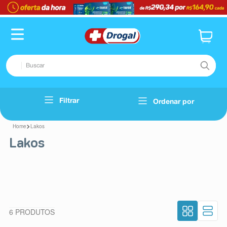
Buscar
TERMOS MAIS BUSCADOS
Filtrar
Ordenar por
Voltar
1
º
fralda
Lakos
2
º
pampers confort sec max
Lakos
3
º
dipirona
4
º
lenço umedecido
5
º
tadalafila
6
º
desodorante
6
PRODUTOS
7
º
minoxidil