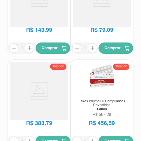
Lakos 100mg 30 Comprimidos
Lakos 50mg 30 Comprimidos
Revestidos
Revestidos
Lakos
Lakos
R$
179
,
03
R$
98
,
38
R$
143
,
99
R$
79
,
09
Comprar
Comprar
20%
OFF
20%
OFF
Lakos 150mg 60 Comprimidos
Lakos 200mg 60 Comprimidos
Revestidos
Revestidos
Lakos
Lakos
R$
476
,
94
R$
567
,
29
R$
383
,
79
R$
456
,
59