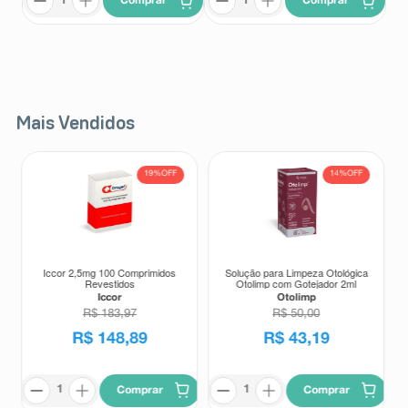
Comprar
Comprar
Mais Vendidos
19%
OFF
14%
OFF
Iccor 2,5mg 100 Comprimidos
Solução para Limpeza Otológica
Revestidos
Otolimp com Gotejador 2ml
Iccor
Otolimp
R$
183
,
97
R$
50
,
00
R$
148
,
89
R$
43
,
19
Comprar
Comprar