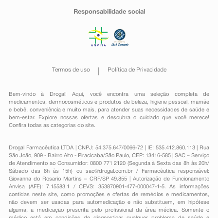
Responsabilidade social
Termos de uso
Política de Privacidade
Bem-vindo à Drogal! Aqui, você encontra uma seleção completa de
medicamentos
,
dermocosméticos e produtos de beleza
,
higiene pessoal
,
mamãe
e bebê
,
conveniência
e muito mais, para atender suas necessidades de saúde e
bem-estar. Explore nossas ofertas e descubra o cuidado que você merece!
Confira todas as categorias do site.
Drogal Farmacêutica LTDA | CNPJ: 54.375.647/0066-72 | IE: 535.412.860.113 | Rua
São João, 909 - Bairro Alto - Piracicaba/São Paulo, CEP: 13416-585 | SAC – Serviço
de Atendimento ao Consumidor: 0800 771 2120 (Segunda à Sexta das 8h às 20h/
Sábado das 8h às 15h) ou
sac@drogal.com.br
/ Farmacêutica responsável:
Giovanna do Rosario Martins – CRF/SP 49.855 | Autorização de Funcionamento
Anvisa (AFE): 7.15583.1 / CEVS: 353870901-477-000047-1-5. As informações
contidas neste site, como promoções e ofertas de remédios e medicamentos,
não devem ser usadas para automedicação e não substituem, em hipótese
alguma, a medicação prescrita pelo profissional da área médica. Somente o