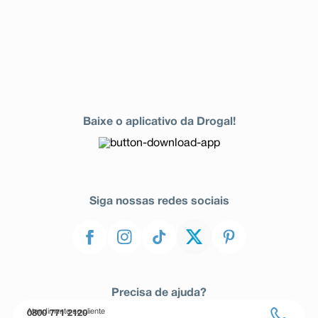
Baixe o aplicativo da Drogal!
Siga nossas redes sociais
Precisa de ajuda?
Atendimento ao cliente
0800 771 2120