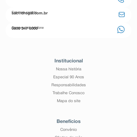
Entre em contato
sac@drogal.com.br
Compre pelo telefone
0800 347 0000
Institucional
Nossa história
Especial 90 Anos
Responsabilidades
Trabalhe Conosco
Mapa do site
Benefícios
Convênio