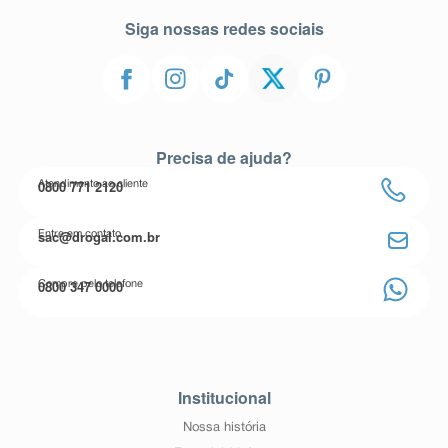
Siga nossas redes sociais
Precisa de ajuda?
0800 771 2120
Atendimento ao cliente
sac@drogal.com.br
Entre em contato
0800 347 0000
Compre pelo telefone
Institucional
Nossa história