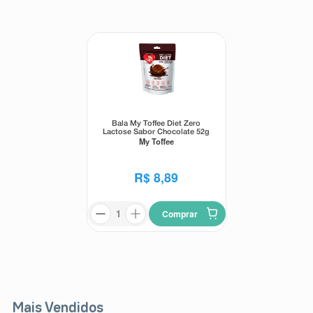
8
º
teste gravidez
9
º
absorvente
10
º
shampoo
Bala My Toffee Diet Zero
Lactose Sabor Chocolate 52g
My Toffee
R$
8
,
89
Comprar
Mais Vendidos