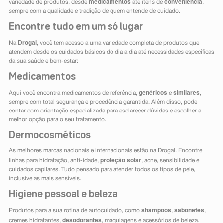
medicamentos
conveniência
variedade de produtos, desde
até itens de
,
sempre com a qualidade e tradição de quem entende de cuidado.
Encontre tudo em um só lugar
Drogal
Na
, você tem acesso a uma variedade completa de produtos que
atendem desde os cuidados básicos do dia a dia até necessidades específicas
da sua saúde e bem-estar:
Medicamentos
genéricos
similares
Aqui você encontra medicamentos de referência,
e
,
sempre com total segurança e procedência garantida. Além disso, pode
contar com orientação especializada para esclarecer dúvidas e escolher a
melhor opção para o seu tratamento.
Dermocosméticos
As melhores marcas nacionais e internacionais estão na Drogal. Encontre
proteção solar
linhas para hidratação, anti-idade,
, acne, sensibilidade e
cuidados capilares. Tudo pensado para atender todos os tipos de pele,
inclusive as mais sensíveis.
Higiene pessoal e beleza
shampoos
sabonetes
Produtos para a sua rotina de autocuidado, como
,
,
desodorantes
cremes hidratantes,
, maquiagens e acessórios de beleza.