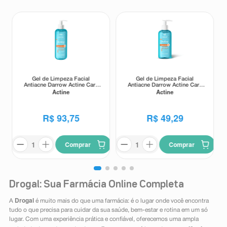
Gel de Limpeza Facial
Gel de Limpeza Facial
Antiacne Darrow Actine Care
Antiacne Darrow Actine Care
Actine
Actine
Alta Tolerância 400g
Alta Tolerância 140g
R$
93
,
75
R$
49
,
29
Comprar
Comprar
Drogal: Sua Farmácia Online Completa
Drogal
A
é muito mais do que uma farmácia: é o lugar onde você encontra
tudo o que precisa para cuidar da sua saúde, bem-estar e rotina em um só
lugar. Com uma experiência prática e confiável, oferecemos uma ampla