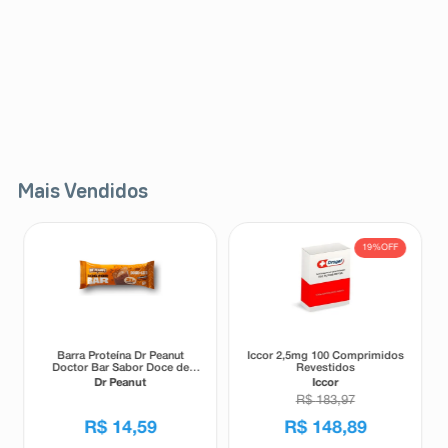
Mais Vendidos
19%
OFF
Barra Proteína Dr Peanut
Iccor 2,5mg 100 Comprimidos
Doctor Bar Sabor Doce de
Revestidos
Leite 62g
Dr Peanut
Iccor
R$
183
,
97
R$
14
,
59
R$
148
,
89