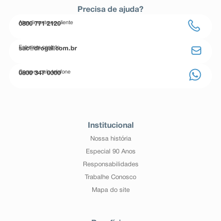
Precisa de ajuda?
Atendimento ao cliente
0800 771 2120
Entre em contato
sac@drogal.com.br
Compre pelo telefone
0800 347 0000
Institucional
Nossa história
Especial 90 Anos
Responsabilidades
Trabalhe Conosco
Mapa do site