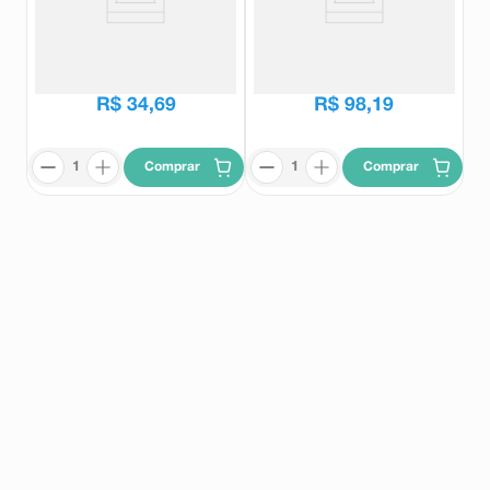
Pressat 2,5mg 30 Comprimidos
Pressat 5mg 90 Comprimidos
Pressat
Pressat
R$
43
,
73
R$
122
,
07
R$
34
,
69
R$
98
,
19
Comprar
Comprar