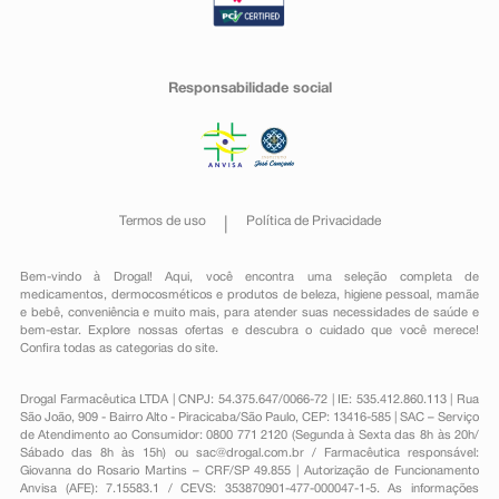
Responsabilidade social
Termos de uso
Política de Privacidade
Bem-vindo à Drogal! Aqui, você encontra uma seleção completa de
medicamentos
,
dermocosméticos e produtos de beleza
,
higiene pessoal
,
mamãe
e bebê
,
conveniência
e muito mais, para atender suas necessidades de saúde e
bem-estar. Explore nossas ofertas e descubra o cuidado que você merece!
Confira todas as categorias do site.
Drogal Farmacêutica LTDA | CNPJ: 54.375.647/0066-72 | IE: 535.412.860.113 | Rua
São João, 909 - Bairro Alto - Piracicaba/São Paulo, CEP: 13416-585 | SAC – Serviço
de Atendimento ao Consumidor: 0800 771 2120 (Segunda à Sexta das 8h às 20h/
Sábado das 8h às 15h) ou
sac@drogal.com.br
/ Farmacêutica responsável:
Giovanna do Rosario Martins – CRF/SP 49.855 | Autorização de Funcionamento
Anvisa (AFE): 7.15583.1 / CEVS: 353870901-477-000047-1-5. As informações