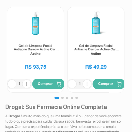
Gel de Limpeza Facial
Gel de Limpeza Facial
Antiacne Darrow Actine Care
Antiacne Darrow Actine Care
Alta Tolerância 400g
Alta Tolerância 140g
Actine
Actine
R$
93
,
75
R$
49
,
29
Comprar
Comprar
Drogal: Sua Farmácia Online Completa
A
Drogal
é muito mais do que uma farmácia: é o lugar onde você encontra
tudo o que precisa para cuidar da sua saúde, bem-estar e rotina em um só
lugar. Com uma experiência prática e confiável, oferecemos uma ampla