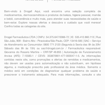
Bem-vindo à Drogal! Aqui, você encontra uma seleção completa de
medicamentos
,
dermocosméticos e produtos de beleza
,
higiene pessoal
,
mamãe
e bebê
,
conveniência
e muito mais, para atender suas necessidades de saúde e
bem-estar. Explore nossas ofertas e descubra o cuidado que você merece!
Confira todas as categorias do site.
Drogal Farmacêutica LTDA | CNPJ: 54.375.647/0066-72 | IE: 535.412.860.113 | Rua
São João, 909 - Bairro Alto - Piracicaba/São Paulo, CEP: 13416-585 | SAC – Serviço
de Atendimento ao Consumidor: 0800 771 2120 (Segunda à Sexta das 8h às 20h/
Sábado das 8h às 15h) ou
sac@drogal.com.br
/ Farmacêutica responsável:
Giovanna do Rosario Martins – CRF/SP 49.855 | Autorização de Funcionamento
Anvisa (AFE): 7.15583.1 / CEVS: 353870901-477-000047-1-5. As informações
contidas neste site, como promoções e ofertas de remédios e medicamentos,
não devem ser usadas para automedicação e não substituem, em hipótese
alguma, a medicação prescrita pelo profissional da área médica. Somente o
médico está em condições de diagnosticar qualquer problema de saúde e
prescrever o tratamento adequado. Para mais informações, consulte o site
Anvisa. As fotos contidas em nosso site são meramente ilustrativas. Promoções e
preços são válidos apenas para compras on-line, caso haja disponibilidade e
estão sujeitos a alterações no decorrer do dia. Todos os direitos reservados.
Powered by