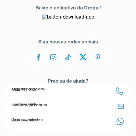
Baixe o aplicativo da Drogal!
Siga nossas redes sociais
Precisa de ajuda?
Atendimento ao cliente
0800 771 2120
Entre em contato
sac@drogal.com.br
Compre pelo telefone
0800 347 0000