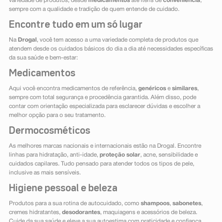
variedade de produtos, desde
medicamentos
até itens de
conveniência
,
sempre com a qualidade e tradição de quem entende de cuidado.
Encontre tudo em um só lugar
Na
Drogal
, você tem acesso a uma variedade completa de produtos que
atendem desde os cuidados básicos do dia a dia até necessidades específicas
da sua saúde e bem-estar:
Medicamentos
Aqui você encontra medicamentos de referência,
genéricos
e
similares
,
sempre com total segurança e procedência garantida. Além disso, pode
contar com orientação especializada para esclarecer dúvidas e escolher a
melhor opção para o seu tratamento.
Dermocosméticos
As melhores marcas nacionais e internacionais estão na Drogal. Encontre
linhas para hidratação, anti-idade,
proteção solar
, acne, sensibilidade e
cuidados capilares. Tudo pensado para atender todos os tipos de pele,
inclusive as mais sensíveis.
Higiene pessoal e beleza
Produtos para a sua rotina de autocuidado, como
shampoos
,
sabonetes
,
cremes hidratantes,
desodorantes
, maquiagens e acessórios de beleza.
Cuide da sua saúde e eleve a sua autoestima com praticidade e confiança.