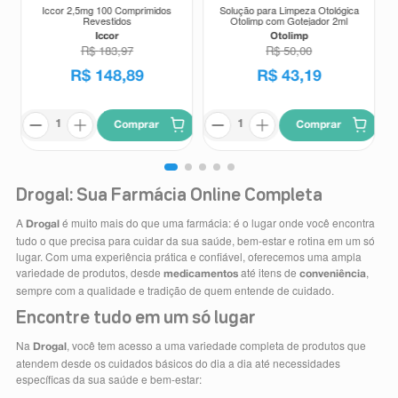
Iccor 2,5mg 100 Comprimidos
Solução para Limpeza Otológica
Revestidos
Otolimp com Gotejador 2ml
Iccor
Otolimp
R$
183
,
97
R$
50
,
00
R$
148
,
89
R$
43
,
19
Comprar
Comprar
Drogal: Sua Farmácia Online Completa
A
é muito mais do que uma farmácia: é o lugar onde você encontra
Drogal
tudo o que precisa para cuidar da sua saúde, bem-estar e rotina em um só
lugar. Com uma experiência prática e confiável, oferecemos uma ampla
variedade de produtos, desde
até itens de
,
medicamentos
conveniência
sempre com a qualidade e tradição de quem entende de cuidado.
Encontre tudo em um só lugar
Na
, você tem acesso a uma variedade completa de produtos que
Drogal
atendem desde os cuidados básicos do dia a dia até necessidades
específicas da sua saúde e bem-estar: