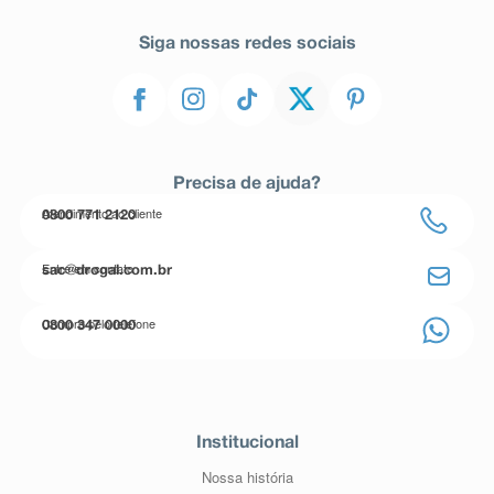
Siga nossas redes sociais
Precisa de ajuda?
Atendimento ao cliente
0800 771 2120
Entre em contato
sac@drogal.com.br
Compre pelo telefone
0800 347 0000
Institucional
Nossa história