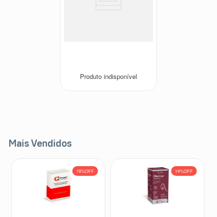
Quenzor 50mg 30 Cápsulas
Duras
Quenzor
Produto indisponível
Mais Vendidos
19%
OFF
14%
OFF