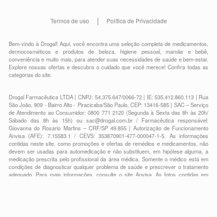
Termos de uso
Política de Privacidade
Bem-vindo à Drogal! Aqui, você encontra uma seleção completa de
medicamentos
,
dermocosméticos e produtos de beleza
,
higiene pessoal
,
mamãe e bebê
,
conveniência
e muito mais, para atender suas necessidades de saúde e bem-estar.
Explore nossas ofertas e descubra o cuidado que você merece!
Confira todas as
categorias do site.
Drogal Farmacêutica LTDA | CNPJ: 54.375.647/0066-72 | IE: 535.412.860.113 | Rua
São João, 909 - Bairro Alto - Piracicaba/São Paulo, CEP: 13416-585 | SAC – Serviço
de Atendimento ao Consumidor: 0800 771 2120 (Segunda à Sexta das 8h às 20h/
Sábado das 8h às 15h) ou
sac@drogal.com.br
/ Farmacêutica responsável:
Giovanna do Rosario Martins – CRF/SP 49.855 | Autorização de Funcionamento
Anvisa (AFE): 7.15583.1 / CEVS: 353870901-477-000047-1-5. As informações
contidas neste site, como promoções e ofertas de remédios e medicamentos, não
devem ser usadas para automedicação e não substituem, em hipótese alguma, a
medicação prescrita pelo profissional da área médica. Somente o médico está em
condições de diagnosticar qualquer problema de saúde e prescrever o tratamento
adequado. Para mais informações, consulte o site Anvisa. As fotos contidas em
nosso site são meramente ilustrativas. Promoções e preços são válidos apenas
para compras on-line, caso haja disponibilidade e estão sujeitos a alterações no
decorrer do dia. Todos os direitos reservados.