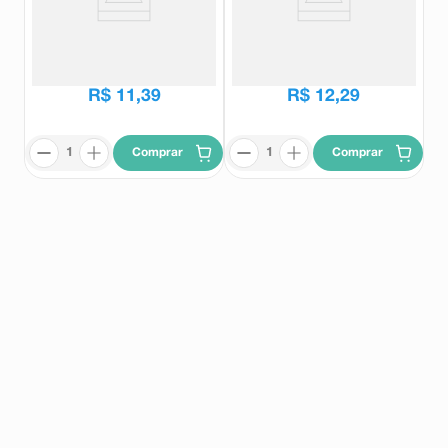
Pilha Rayovac Lithium CR2032
Pilha Alcalina Rayovac V23GA
3V 1 unidade
12V 1 Unidade
Rayovac
Rayovac
R$
11
,
39
R$
12
,
29
Comprar
Comprar