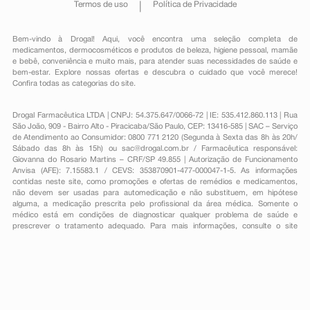
Termos de uso
Política de Privacidade
Bem-vindo à Drogal! Aqui, você encontra uma seleção completa de
medicamentos
,
dermocosméticos e produtos de beleza
,
higiene pessoal
,
mamãe
e bebê
,
conveniência
e muito mais, para atender suas necessidades de saúde e
bem-estar. Explore nossas ofertas e descubra o cuidado que você merece!
Confira todas as categorias do site.
Drogal Farmacêutica LTDA | CNPJ: 54.375.647/0066-72 | IE: 535.412.860.113 | Rua
São João, 909 - Bairro Alto - Piracicaba/São Paulo, CEP: 13416-585 | SAC – Serviço
de Atendimento ao Consumidor: 0800 771 2120 (Segunda à Sexta das 8h às 20h/
Sábado das 8h às 15h) ou
sac@drogal.com.br
/ Farmacêutica responsável:
Giovanna do Rosario Martins – CRF/SP 49.855 | Autorização de Funcionamento
Anvisa (AFE): 7.15583.1 / CEVS: 353870901-477-000047-1-5. As informações
contidas neste site, como promoções e ofertas de remédios e medicamentos,
não devem ser usadas para automedicação e não substituem, em hipótese
alguma, a medicação prescrita pelo profissional da área médica. Somente o
médico está em condições de diagnosticar qualquer problema de saúde e
prescrever o tratamento adequado. Para mais informações, consulte o site
Anvisa. As fotos contidas em nosso site são meramente ilustrativas. Promoções e
preços são válidos apenas para compras on-line, caso haja disponibilidade e
estão sujeitos a alterações no decorrer do dia. Todos os direitos reservados.
Powered by