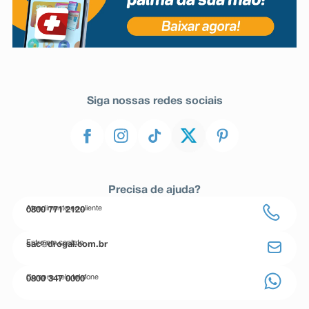
Siga nossas redes sociais
Precisa de ajuda?
Atendimento ao cliente
0800 771 2120
Entre em contato
sac@drogal.com.br
Compre pelo telefone
0800 347 0000