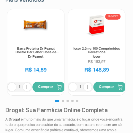
Mais Vendidos
19%
OFF
Barra Proteína Dr Peanut
Iccor 2,5mg 100 Comprimidos
Doctor Bar Sabor Doce de
Revestidos
Leite 62g
Dr Peanut
Iccor
R$
183
,
97
R$
14
,
59
R$
148
,
89
Comprar
Comprar
Drogal: Sua Farmácia Online Completa
A
Drogal
é muito mais do que uma farmácia: é o lugar onde você encontra
tudo o que precisa para cuidar da sua saúde, bem-estar e rotina em um só
lugar. Com uma experiência prática e confiável, oferecemos uma ampla