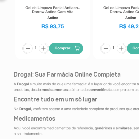
Gel de Limpeza Facial Antiacne
Gel de Limpeza Faci
Darrow Actine Care Alta
Darrow Actine Ca
Tolerância 400g
Tolerância 1
Actine
Actine
R$
93
,
75
R$
49
,
2
Comprar
Co
Drogal: Sua Farmácia Online Completa
A
Drogal
é muito mais do que uma farmácia: é o lugar onde você encontra t
produtos, desde
medicamentos
até itens de
conveniência
, sempre com a 
Encontre tudo em um só lugar
Na
Drogal
, você tem acesso a uma variedade completa de produtos que aten
Medicamentos
Aqui você encontra medicamentos de referência,
genéricos
e
similares
, se
o seu tratamento.