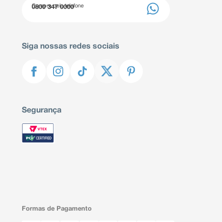
Compre pelo telefone
0800 347 0000
Siga nossas redes sociais
Segurança
Formas de Pagamento