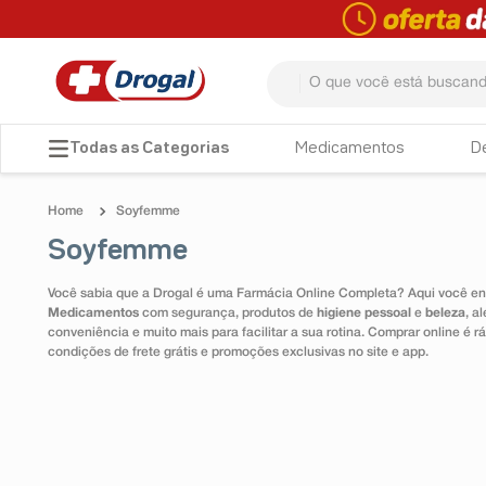
O que você está buscando? 
TERMOS MAIS BUSCADOS
Medicamentos
D
1
º
fralda
Soyfemme
2
º
pampers confort sec max
Soyfemme
3
º
dipirona
Você sabia que a Drogal é uma Farmácia Online Completa? Aqui você enc
4
º
lenço umedecido
Medicamentos
com segurança, produtos de
higiene pessoal
e
beleza
, a
conveniência e muito mais para facilitar a sua rotina. Comprar online é
5
º
tadalafila
condições de frete grátis e promoções exclusivas no site e app.
6
º
minoxidil
7
º
desodorante
8
º
teste gravidez