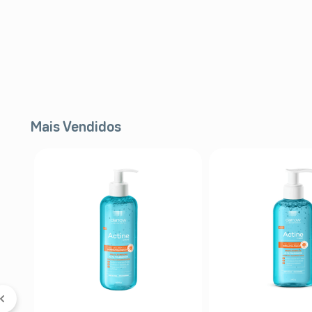
Mais Vendidos
FF
l
er