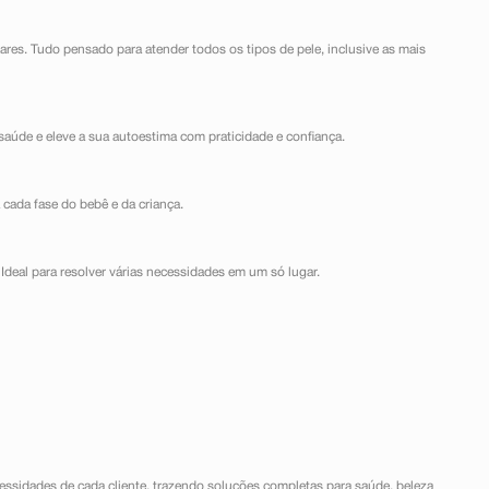
lares. Tudo pensado para atender todos os tipos de pele, inclusive as mais
saúde e eleve a sua autoestima com praticidade e confiança.
 cada fase do bebê e da criança.
Ideal para resolver várias necessidades em um só lugar.
ssidades de cada cliente, trazendo soluções completas para saúde, beleza