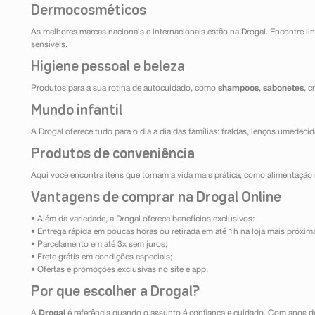
Dermocosméticos
As melhores marcas nacionais e internacionais estão na Drogal. Encontre lin
sensíveis.
Higiene pessoal e beleza
Produtos para a sua rotina de autocuidado, como
shampoos
,
sabonetes
, 
Mundo infantil
A Drogal oferece tudo para o dia a dia das famílias: fraldas, lenços umedeci
Produtos de conveniência
Aqui você encontra itens que tornam a vida mais prática, como alimentação r
Vantagens de comprar na Drogal Online
• Além da variedade, a Drogal oferece benefícios exclusivos:
• Entrega rápida em poucas horas ou retirada em até 1h na loja mais próxim
• Parcelamento em até 3x sem juros;
• Frete grátis em condições especiais;
• Ofertas e promoções exclusivas no site e app.
Por que escolher a Drogal?
A
Drogal
é referência quando o assunto é confiança e cuidado. Com anos d