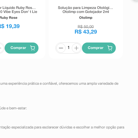
r Líquido Ruby Rose
Solução para Limpeza Otológica
0 Vibe Eyes Don' t Lie
Otolimp com Gotejador 2ml
Preto 5,5g
Ruby Rose
Otolimp
R$
19
,
39
R$
50
,
00
R$
43
,
29
Comprar
Comprar
 uma experiência prática e confiável, oferecemos uma ampla variedade de
úde e bem-estar:
ntação especializada para esclarecer dúvidas e escolher a melhor opção para