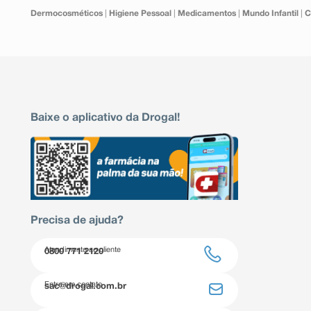
Dermocosméticos
|
Higiene Pessoal
|
Medicamentos
|
Mundo Infantil
|
C
Baixe o aplicativo da Drogal!
Precisa de ajuda?
Atendimento ao cliente
0800 771 2120
Entre em contato
sac@drogal.com.br