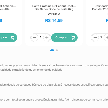
al Antiacne
Barra Proteína Dr Peanut Doctor
Delineado
re Alta
Bar Sabor Doce de Leite 62g
Popstar 200
40g
Dr Peanut
9
R$
14
,
59
mprar
Comprar
udo o que precisa para cuidar da sua saúde, bem-estar e rotina em um só lugar. Com
qualidade e tradição de quem entende de cuidado.
dem desde os cuidados básicos do dia a dia até necessidades específicas da sua sa
mpre com total segurança e procedência garantida. Além disso, pode contar com orie