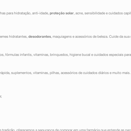
has para hidratação, anti-idade,
proteção solar
, acne, sensibilidade e cuidados capi
cremes hidratantes,
desodorantes
, maquiagens e acessórios de beleza. Cuide da sua 
dos, fórmulas infantis, vitaminas, brinquedos, higiene bucal e cuidados especiais para
ápida, suplementos, vitaminas, pilhas, acessórios de cuidados diários e muito mais. 
a;
e tradição, oferecemos a segurança de comprar em uma farmácia que entende as nece