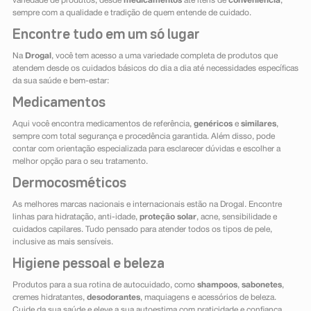
variedade de produtos, desde
medicamentos
até itens de
conveniência
,
sempre com a qualidade e tradição de quem entende de cuidado.
Encontre tudo em um só lugar
Na
Drogal
, você tem acesso a uma variedade completa de produtos que
atendem desde os cuidados básicos do dia a dia até necessidades específicas
da sua saúde e bem-estar:
Medicamentos
Aqui você encontra medicamentos de referência,
genéricos
e
similares
,
sempre com total segurança e procedência garantida. Além disso, pode
contar com orientação especializada para esclarecer dúvidas e escolher a
melhor opção para o seu tratamento.
Dermocosméticos
As melhores marcas nacionais e internacionais estão na Drogal. Encontre
linhas para hidratação, anti-idade,
proteção solar
, acne, sensibilidade e
cuidados capilares. Tudo pensado para atender todos os tipos de pele,
inclusive as mais sensíveis.
Higiene pessoal e beleza
Produtos para a sua rotina de autocuidado, como
shampoos
,
sabonetes
,
cremes hidratantes,
desodorantes
, maquiagens e acessórios de beleza.
Cuide da sua saúde e eleve a sua autoestima com praticidade e confiança.