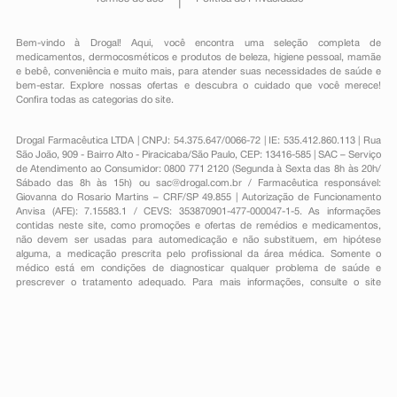
Bem-vindo à Drogal! Aqui, você encontra uma seleção completa de
medicamentos
,
dermocosméticos e produtos de beleza
,
higiene pessoal
,
mamãe
e bebê
,
conveniência
e muito mais, para atender suas necessidades de saúde e
bem-estar. Explore nossas ofertas e descubra o cuidado que você merece!
Confira todas as categorias do site.
Drogal Farmacêutica LTDA | CNPJ: 54.375.647/0066-72 | IE: 535.412.860.113 | Rua
São João, 909 - Bairro Alto - Piracicaba/São Paulo, CEP: 13416-585 | SAC – Serviço
de Atendimento ao Consumidor: 0800 771 2120 (Segunda à Sexta das 8h às 20h/
Sábado das 8h às 15h) ou
sac@drogal.com.br
/ Farmacêutica responsável:
Giovanna do Rosario Martins – CRF/SP 49.855 | Autorização de Funcionamento
Anvisa (AFE): 7.15583.1 / CEVS: 353870901-477-000047-1-5. As informações
contidas neste site, como promoções e ofertas de remédios e medicamentos,
não devem ser usadas para automedicação e não substituem, em hipótese
alguma, a medicação prescrita pelo profissional da área médica. Somente o
médico está em condições de diagnosticar qualquer problema de saúde e
prescrever o tratamento adequado. Para mais informações, consulte o site
Anvisa. As fotos contidas em nosso site são meramente ilustrativas. Promoções e
preços são válidos apenas para compras on-line, caso haja disponibilidade e
estão sujeitos a alterações no decorrer do dia. Todos os direitos reservados.
Powered by