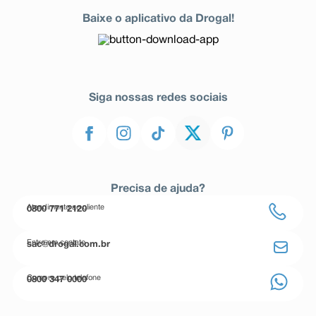
Baixe o aplicativo da Drogal!
Siga nossas redes sociais
Precisa de ajuda?
Atendimento ao cliente
0800 771 2120
Entre em contato
sac@drogal.com.br
Compre pelo telefone
0800 347 0000