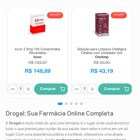
19%
OFF
14%
OFF
Iccor 2,5mg 100 Comprimidos
Solução para Limpeza Otológica
Revestidos
Otolimp com Gotejador 2ml
Iccor
Otolimp
R$
183
,
97
R$
50
,
00
R$
148
,
89
R$
43
,
19
Comprar
Comprar
Drogal: Sua Farmácia Online Completa
A
Drogal
é muito mais do que uma farmácia: é o lugar onde você encontra
tudo o que precisa para cuidar da sua saúde, bem-estar e rotina em um só
lugar. Com uma experiência prática e confiável, oferecemos uma ampla