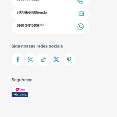
Entre em contato
sac@drogal.com.br
Compre pelo telefone
0800 347 0000
Siga nossas redes sociais
Segurança