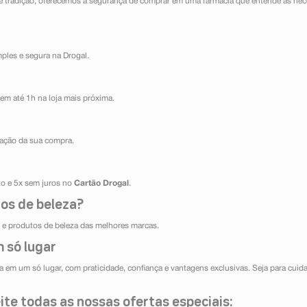
e tradição, oferecemos a segurança de comprar em uma farmácia que entende as nece
mples e segura na Drogal.
em até 1h na loja mais próxima.
ização da sua compra.
ito e 5x sem juros no
Cartão Drogal
.
os de beleza?
e produtos de beleza das melhores marcas.
 só lugar
 em um só lugar, com praticidade, confiança e vantagens exclusivas. Seja para cuida
te todas as nossas ofertas especiais: