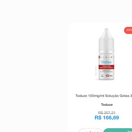
20
Toduze 100mg/ml Solução Gotas 
Toduze
R$
207
,
21
R$
166
,
69