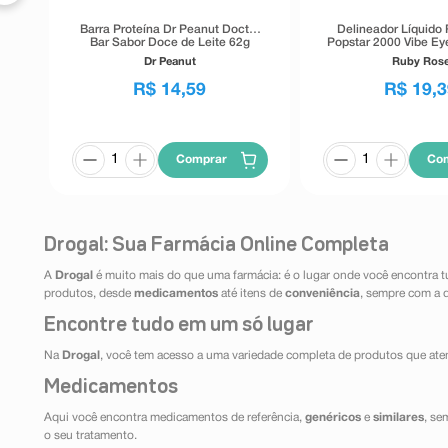
Barra Proteína Dr Peanut Doctor
Delineador Líquido
Bar Sabor Doce de Leite 62g
Popstar 2000 Vibe Eye
Preto 5,5
Dr Peanut
Ruby Ros
R$
14
,
59
R$
19
,
3
Comprar
Co
Drogal: Sua Farmácia Online Completa
A
Drogal
é muito mais do que uma farmácia: é o lugar onde você encontra t
produtos, desde
medicamentos
até itens de
conveniência
, sempre com a 
Encontre tudo em um só lugar
Na
Drogal
, você tem acesso a uma variedade completa de produtos que aten
Medicamentos
Aqui você encontra medicamentos de referência,
genéricos
e
similares
, se
o seu tratamento.