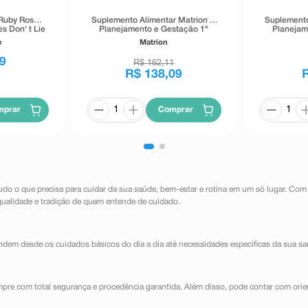
 Ruby Rose
Suplemento Alimentar Matrion D
Suplemento
s Don' t Lie
Planejamento e Gestação 1°
Planejam
g
Trimestre 90 Comprimidos
Trimest
e
Matrion
Revestidos
9
R$
162
,
11
R$
138
,
09
mprar
Comprar
udo o que precisa para cuidar da sua saúde, bem-estar e rotina em um só lugar. Com
qualidade e tradição de quem entende de cuidado.
dem desde os cuidados básicos do dia a dia até necessidades específicas da sua sa
mpre com total segurança e procedência garantida. Além disso, pode contar com orie