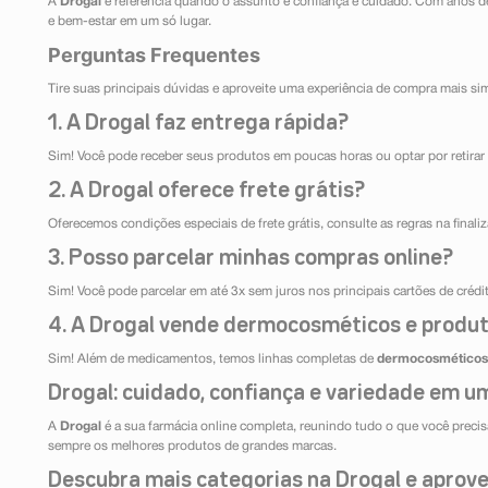
A
Drogal
é referência quando o assunto é confiança e cuidado. Com anos d
e bem-estar em um só lugar.
Perguntas Frequentes
Tire suas principais dúvidas e aproveite uma experiência de compra mais si
1. A Drogal faz entrega rápida?
Sim! Você pode receber seus produtos em poucas horas ou optar por retirar 
2. A Drogal oferece frete grátis?
Oferecemos condições especiais de frete grátis, consulte as regras na final
3. Posso parcelar minhas compras online?
Sim! Você pode parcelar em até 3x sem juros nos principais cartões de créd
4. A Drogal vende dermocosméticos e produt
Sim! Além de medicamentos, temos linhas completas de
dermocosméticos
Drogal: cuidado, confiança e variedade em um
A
Drogal
é a sua farmácia online completa, reunindo tudo o que você precisa
sempre os melhores produtos de grandes marcas.
Descubra mais categorias na Drogal e aprovei