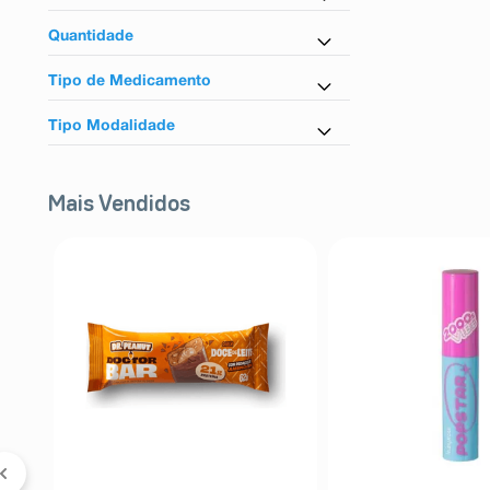
Topiramato
Quantidade
30 ml
Tipo de Medicamento
Similar Equivalente
Tipo Modalidade
Controlados
Mais Vendidos
e-