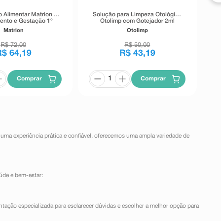
 Alimentar Matrion D
Solução para Limpeza Otológica
ento e Gestação 1°
Otolimp com Gotejador 2ml
re 30 Comprimidos
Matrion
Otolimp
Revestidos
R$
72
,
00
R$
50
,
00
R$
64
,
19
R$
43
,
19
Comprar
Comprar
 uma experiência prática e confiável, oferecemos uma ampla variedade de
úde e bem-estar:
ntação especializada para esclarecer dúvidas e escolher a melhor opção para