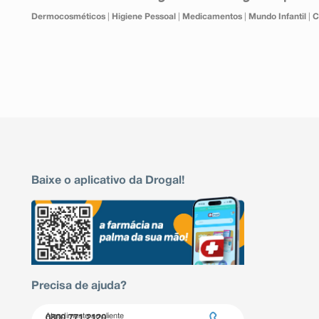
Dermocosméticos
|
Higiene Pessoal
|
Medicamentos
|
Mundo Infantil
|
C
Baixe o aplicativo da Drogal!
Precisa de ajuda?
Atendimento ao cliente
0800 771 2120