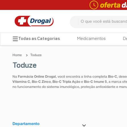
O que você está buscando? 
TERMOS MAIS BUSCADOS
Medicamentos
D
1
º
fralda
Toduze
2
º
pampers confort sec max
Toduze
3
º
dipirona
Na
Farmácia Online Drogal
, você encontra a linha completa
Bio-C
, dese
4
º
lenço umedecido
Vitamina C
,
Bio-C Zinco
,
Bio-C Tripla Ação
e
Bio-C Imune 5
, a marca of
no funcionamento do sistema imunológico, proteção antioxidante e man
5
º
tadalafila
6
º
minoxidil
7
º
desodorante
8
º
teste gravidez
Departamento