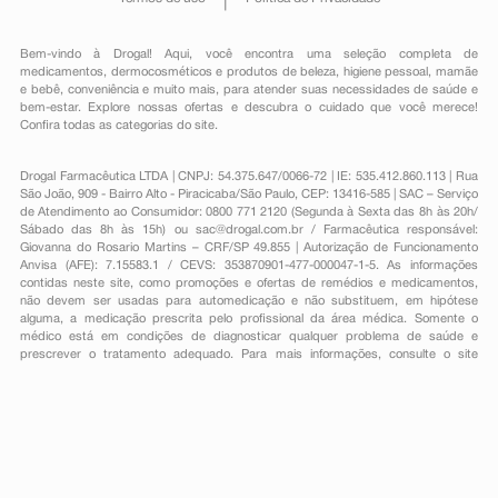
Bem-vindo à Drogal! Aqui, você encontra uma seleção completa de
medicamentos
,
dermocosméticos e produtos de beleza
,
higiene pessoal
,
mamãe
e bebê
,
conveniência
e muito mais, para atender suas necessidades de saúde e
bem-estar. Explore nossas ofertas e descubra o cuidado que você merece!
Confira todas as categorias do site.
Drogal Farmacêutica LTDA | CNPJ: 54.375.647/0066-72 | IE: 535.412.860.113 | Rua
São João, 909 - Bairro Alto - Piracicaba/São Paulo, CEP: 13416-585 | SAC – Serviço
de Atendimento ao Consumidor: 0800 771 2120 (Segunda à Sexta das 8h às 20h/
Sábado das 8h às 15h) ou
sac@drogal.com.br
/ Farmacêutica responsável:
Giovanna do Rosario Martins – CRF/SP 49.855 | Autorização de Funcionamento
Anvisa (AFE): 7.15583.1 / CEVS: 353870901-477-000047-1-5. As informações
contidas neste site, como promoções e ofertas de remédios e medicamentos,
não devem ser usadas para automedicação e não substituem, em hipótese
alguma, a medicação prescrita pelo profissional da área médica. Somente o
médico está em condições de diagnosticar qualquer problema de saúde e
prescrever o tratamento adequado. Para mais informações, consulte o site
Anvisa. As fotos contidas em nosso site são meramente ilustrativas. Promoções e
preços são válidos apenas para compras on-line, caso haja disponibilidade e
estão sujeitos a alterações no decorrer do dia. Todos os direitos reservados.
Powered by