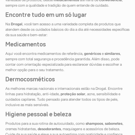
variedade de produtos, desde
medicamentos
até itens de
conveniência
,
sempre com a qualidade e tradição de quem entende de cuidado.
Encontre tudo em um só lugar
Na
Drogal
, você tem acesso a uma variedade completa de produtos que
atendem desde os cuidados básicos do dia a dia até necessidades específicas
da sua saúde e bem-estar:
Medicamentos
Aqui você encontra medicamentos de referência,
genéricos
e
similares
,
sempre com total segurança e procedência garantida. Além disso, pode
contar com orientação especializada para esclarecer dúvidas e escolher a
melhor opção para o seu tratamento.
Dermocosméticos
As melhores marcas nacionais e internacionais estão na Drogal. Encontre
linhas para hidratação, anti-idade,
proteção solar
, acne, sensibilidade e
cuidados capilares. Tudo pensado para atender todos os tipos de pele,
inclusive as mais sensíveis.
Higiene pessoal e beleza
Produtos para a sua rotina de autocuidado, como
shampoos
,
sabonetes
,
cremes hidratantes,
desodorantes
, maquiagens e acessórios de beleza.
Cuide da sua saúde e eleve a sua autoestima com praticidade e confiança.