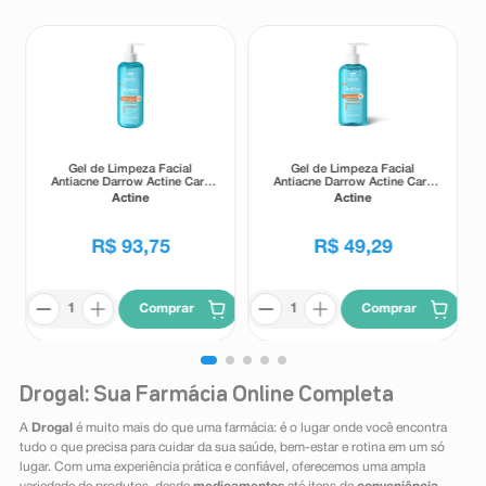
Gel de Limpeza Facial
Gel de Limpeza Facial
Antiacne Darrow Actine Care
Antiacne Darrow Actine Care
Alta Tolerância 400g
Alta Tolerância 140g
Actine
Actine
R$
93
,
75
R$
49
,
29
Comprar
Comprar
Drogal: Sua Farmácia Online Completa
A
Drogal
é muito mais do que uma farmácia: é o lugar onde você encontra
tudo o que precisa para cuidar da sua saúde, bem-estar e rotina em um só
lugar. Com uma experiência prática e confiável, oferecemos uma ampla