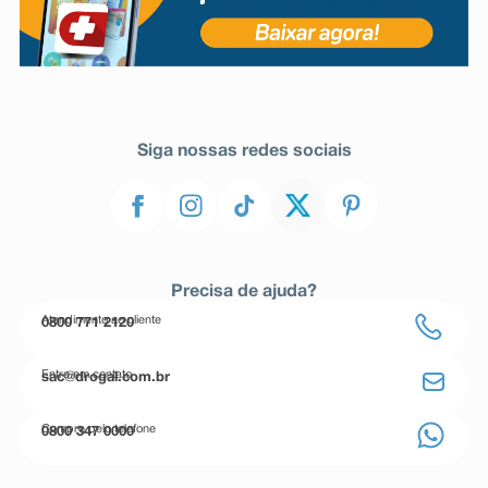
Siga nossas redes sociais
Precisa de ajuda?
Atendimento ao cliente
0800 771 2120
Entre em contato
sac@drogal.com.br
Compre pelo telefone
0800 347 0000