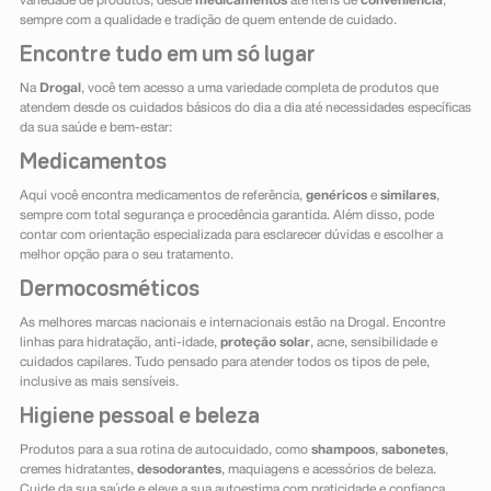
variedade de produtos, desde
medicamentos
até itens de
conveniência
,
sempre com a qualidade e tradição de quem entende de cuidado.
Encontre tudo em um só lugar
Na
Drogal
, você tem acesso a uma variedade completa de produtos que
atendem desde os cuidados básicos do dia a dia até necessidades específicas
da sua saúde e bem-estar:
Medicamentos
Aqui você encontra medicamentos de referência,
genéricos
e
similares
,
sempre com total segurança e procedência garantida. Além disso, pode
contar com orientação especializada para esclarecer dúvidas e escolher a
melhor opção para o seu tratamento.
Dermocosméticos
As melhores marcas nacionais e internacionais estão na Drogal. Encontre
linhas para hidratação, anti-idade,
proteção solar
, acne, sensibilidade e
cuidados capilares. Tudo pensado para atender todos os tipos de pele,
inclusive as mais sensíveis.
Higiene pessoal e beleza
Produtos para a sua rotina de autocuidado, como
shampoos
,
sabonetes
,
cremes hidratantes,
desodorantes
, maquiagens e acessórios de beleza.
Cuide da sua saúde e eleve a sua autoestima com praticidade e confiança.