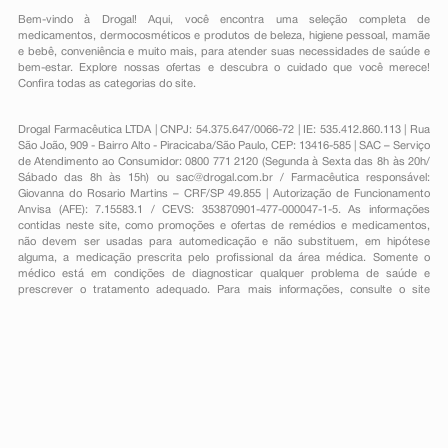
Bem-vindo à Drogal! Aqui, você encontra uma seleção completa de
medicamentos
,
dermocosméticos e produtos de beleza
,
higiene pessoal
,
mamãe
e bebê
,
conveniência
e muito mais, para atender suas necessidades de saúde e
bem-estar. Explore nossas ofertas e descubra o cuidado que você merece!
Confira todas as categorias do site.
Drogal Farmacêutica LTDA | CNPJ: 54.375.647/0066-72 | IE: 535.412.860.113 | Rua
São João, 909 - Bairro Alto - Piracicaba/São Paulo, CEP: 13416-585 | SAC – Serviço
de Atendimento ao Consumidor: 0800 771 2120 (Segunda à Sexta das 8h às 20h/
Sábado das 8h às 15h) ou
sac@drogal.com.br
/ Farmacêutica responsável:
Giovanna do Rosario Martins – CRF/SP 49.855 | Autorização de Funcionamento
Anvisa (AFE): 7.15583.1 / CEVS: 353870901-477-000047-1-5. As informações
contidas neste site, como promoções e ofertas de remédios e medicamentos,
não devem ser usadas para automedicação e não substituem, em hipótese
alguma, a medicação prescrita pelo profissional da área médica. Somente o
médico está em condições de diagnosticar qualquer problema de saúde e
prescrever o tratamento adequado. Para mais informações, consulte o site
Anvisa. As fotos contidas em nosso site são meramente ilustrativas. Promoções e
preços são válidos apenas para compras on-line, caso haja disponibilidade e
estão sujeitos a alterações no decorrer do dia. Todos os direitos reservados.
Powered by