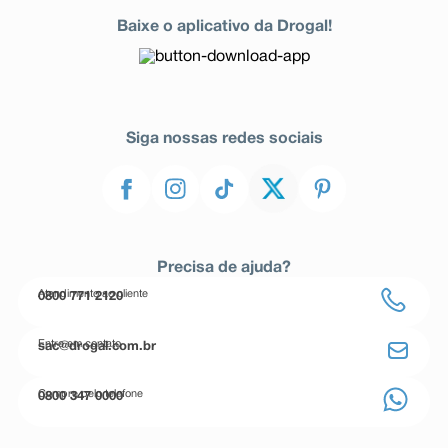
Baixe o aplicativo da Drogal!
Siga nossas redes sociais
Precisa de ajuda?
Atendimento ao cliente
0800 771 2120
Entre em contato
sac@drogal.com.br
Compre pelo telefone
0800 347 0000