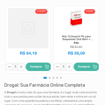
11%
OFF
9%
OFF
Suplemento Alimentar Matrion
Atip 12,5mg/ml Pó para
D Planejamento e Gestação 1°
Suspensão Oral 60ml +
Trimestre 30 Comprimidos
Seringa Dosadora
Matrion
Atip
Revestidos
R$
72
,
00
R$
61
,
64
R$
64
,
19
R$
56
,
09
Comprar
Comprar
Drogal: Sua Farmácia Online Completa
A
Drogal
é muito mais do que uma farmácia: é o lugar onde você encontra
tudo o que precisa para cuidar da sua saúde, bem-estar e rotina em um só
lugar. Com uma experiência prática e confiável, oferecemos uma ampla