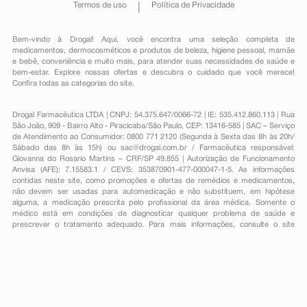
Termos de uso
Política de Privacidade
Bem-vindo à Drogal! Aqui, você encontra uma seleção completa de
medicamentos
,
dermocosméticos e produtos de beleza
,
higiene pessoal
,
mamãe
e bebê
,
conveniência
e muito mais, para atender suas necessidades de saúde e
bem-estar. Explore nossas ofertas e descubra o cuidado que você merece!
Confira todas as categorias do site.
Drogal Farmacêutica LTDA | CNPJ: 54.375.647/0066-72 | IE: 535.412.860.113 | Rua
São João, 909 - Bairro Alto - Piracicaba/São Paulo, CEP: 13416-585 | SAC – Serviço
de Atendimento ao Consumidor: 0800 771 2120 (Segunda à Sexta das 8h às 20h/
Sábado das 8h às 15h) ou
sac@drogal.com.br
/ Farmacêutica responsável:
Giovanna do Rosario Martins – CRF/SP 49.855 | Autorização de Funcionamento
Anvisa (AFE): 7.15583.1 / CEVS: 353870901-477-000047-1-5. As informações
contidas neste site, como promoções e ofertas de remédios e medicamentos,
não devem ser usadas para automedicação e não substituem, em hipótese
alguma, a medicação prescrita pelo profissional da área médica. Somente o
médico está em condições de diagnosticar qualquer problema de saúde e
prescrever o tratamento adequado. Para mais informações, consulte o site
Anvisa. As fotos contidas em nosso site são meramente ilustrativas. Promoções e
preços são válidos apenas para compras on-line, caso haja disponibilidade e
estão sujeitos a alterações no decorrer do dia. Todos os direitos reservados.
Powered by