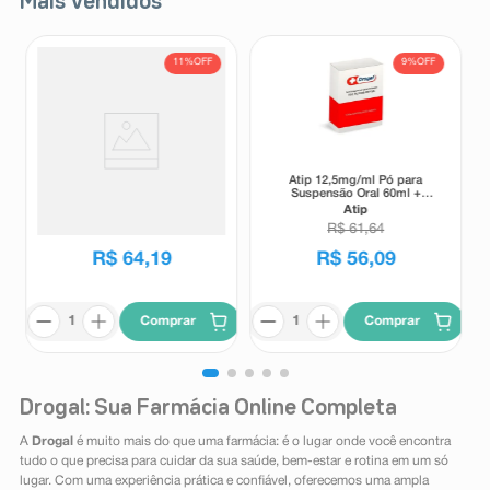
Mais Vendidos
11%
OFF
9%
OFF
Suplemento Alimentar Matrion
Atip 12,5mg/ml Pó para
D Planejamento e Gestação 1°
Suspensão Oral 60ml +
Trimestre 30 Comprimidos
Seringa Dosadora
Matrion
Atip
Revestidos
R$
72
,
00
R$
61
,
64
R$
64
,
19
R$
56
,
09
Comprar
Comprar
Drogal: Sua Farmácia Online Completa
A
Drogal
é muito mais do que uma farmácia: é o lugar onde você encontra
tudo o que precisa para cuidar da sua saúde, bem-estar e rotina em um só
lugar. Com uma experiência prática e confiável, oferecemos uma ampla