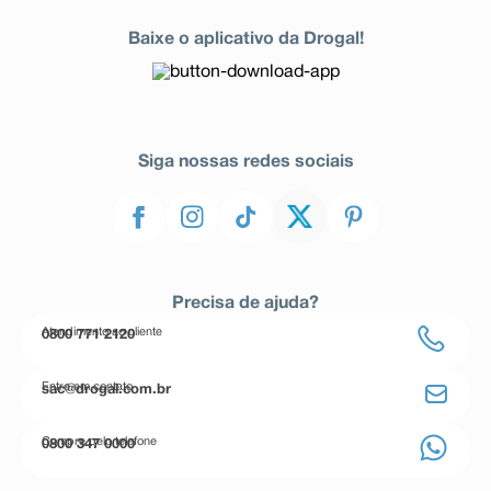
Baixe o aplicativo da Drogal!
Siga nossas redes sociais
Precisa de ajuda?
Atendimento ao cliente
0800 771 2120
Entre em contato
sac@drogal.com.br
Compre pelo telefone
0800 347 0000