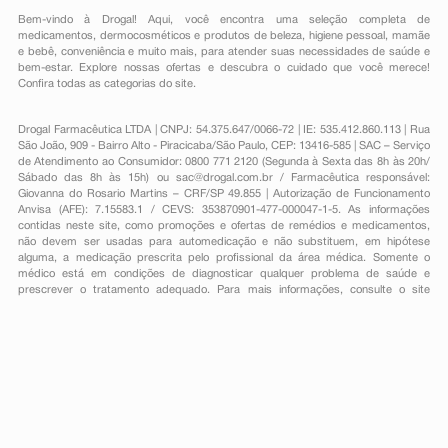
Bem-vindo à Drogal! Aqui, você encontra uma seleção completa de
medicamentos
,
dermocosméticos e produtos de beleza
,
higiene pessoal
,
mamãe
e bebê
,
conveniência
e muito mais, para atender suas necessidades de saúde e
bem-estar. Explore nossas ofertas e descubra o cuidado que você merece!
Confira todas as categorias do site.
Drogal Farmacêutica LTDA | CNPJ: 54.375.647/0066-72 | IE: 535.412.860.113 | Rua
São João, 909 - Bairro Alto - Piracicaba/São Paulo, CEP: 13416-585 | SAC – Serviço
de Atendimento ao Consumidor: 0800 771 2120 (Segunda à Sexta das 8h às 20h/
Sábado das 8h às 15h) ou
sac@drogal.com.br
/ Farmacêutica responsável:
Giovanna do Rosario Martins – CRF/SP 49.855 | Autorização de Funcionamento
Anvisa (AFE): 7.15583.1 / CEVS: 353870901-477-000047-1-5. As informações
contidas neste site, como promoções e ofertas de remédios e medicamentos,
não devem ser usadas para automedicação e não substituem, em hipótese
alguma, a medicação prescrita pelo profissional da área médica. Somente o
médico está em condições de diagnosticar qualquer problema de saúde e
prescrever o tratamento adequado. Para mais informações, consulte o site
Anvisa. As fotos contidas em nosso site são meramente ilustrativas. Promoções e
preços são válidos apenas para compras on-line, caso haja disponibilidade e
estão sujeitos a alterações no decorrer do dia. Todos os direitos reservados.
Powered by