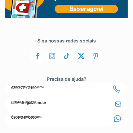
Siga nossas redes sociais
Precisa de ajuda?
Atendimento ao cliente
0800 771 2120
Entre em contato
sac@drogal.com.br
Compre pelo telefone
0800 347 0000