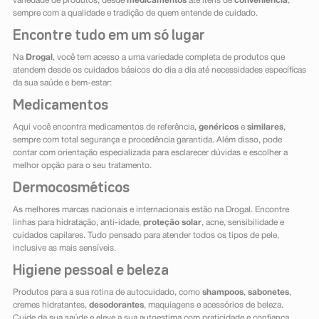
variedade de produtos, desde
medicamentos
até itens de
conveniência
,
sempre com a qualidade e tradição de quem entende de cuidado.
Encontre tudo em um só lugar
Na
Drogal
, você tem acesso a uma variedade completa de produtos que
atendem desde os cuidados básicos do dia a dia até necessidades específicas
da sua saúde e bem-estar:
Medicamentos
Aqui você encontra medicamentos de referência,
genéricos
e
similares
,
sempre com total segurança e procedência garantida. Além disso, pode
contar com orientação especializada para esclarecer dúvidas e escolher a
melhor opção para o seu tratamento.
Dermocosméticos
As melhores marcas nacionais e internacionais estão na Drogal. Encontre
linhas para hidratação, anti-idade,
proteção solar
, acne, sensibilidade e
cuidados capilares. Tudo pensado para atender todos os tipos de pele,
inclusive as mais sensíveis.
Higiene pessoal e beleza
Produtos para a sua rotina de autocuidado, como
shampoos
,
sabonetes
,
cremes hidratantes,
desodorantes
, maquiagens e acessórios de beleza.
Cuide da sua saúde e eleve a sua autoestima com praticidade e confiança.