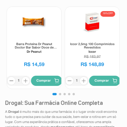
19%
OFF
Barra Proteína Dr Peanut
Iccor 2,5mg 100 Comprimidos
Doctor Bar Sabor Doce de
Revestidos
Leite 62g
Dr Peanut
Iccor
R$
183
,
97
R$
14
,
59
R$
148
,
89
Comprar
Comprar
Drogal: Sua Farmácia Online Completa
A
Drogal
é muito mais do que uma farmácia: é o lugar onde você encontra
tudo o que precisa para cuidar da sua saúde, bem-estar e rotina em um só
lugar. Com uma experiência prática e confiável, oferecemos uma ampla