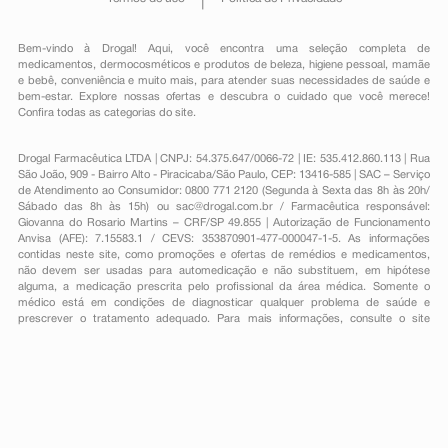
Bem-vindo à Drogal! Aqui, você encontra uma seleção completa de
medicamentos
,
dermocosméticos e produtos de beleza
,
higiene pessoal
,
mamãe
e bebê
,
conveniência
e muito mais, para atender suas necessidades de saúde e
bem-estar. Explore nossas ofertas e descubra o cuidado que você merece!
Confira todas as categorias do site.
Drogal Farmacêutica LTDA | CNPJ: 54.375.647/0066-72 | IE: 535.412.860.113 | Rua
São João, 909 - Bairro Alto - Piracicaba/São Paulo, CEP: 13416-585 | SAC – Serviço
de Atendimento ao Consumidor: 0800 771 2120 (Segunda à Sexta das 8h às 20h/
Sábado das 8h às 15h) ou
sac@drogal.com.br
/ Farmacêutica responsável:
Giovanna do Rosario Martins – CRF/SP 49.855 | Autorização de Funcionamento
Anvisa (AFE): 7.15583.1 / CEVS: 353870901-477-000047-1-5. As informações
contidas neste site, como promoções e ofertas de remédios e medicamentos,
não devem ser usadas para automedicação e não substituem, em hipótese
alguma, a medicação prescrita pelo profissional da área médica. Somente o
médico está em condições de diagnosticar qualquer problema de saúde e
prescrever o tratamento adequado. Para mais informações, consulte o site
Anvisa. As fotos contidas em nosso site são meramente ilustrativas. Promoções e
preços são válidos apenas para compras on-line, caso haja disponibilidade e
estão sujeitos a alterações no decorrer do dia. Todos os direitos reservados.
Powered by