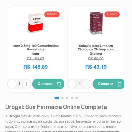
19%
OFF
14%
OFF
Iccor 2,5mg 100 Comprimidos
Solução para Limpeza
Revestidos
Otológica Otolimp com
Gotejador 2ml
Iccor
Otolimp
R$
183
,
97
R$
50
,
00
R$
148
,
89
R$
43
,
19
Comprar
Comprar
Drogal: Sua Farmácia Online Completa
A
Drogal
é muito mais do que uma farmácia: é o lugar onde você encontra
tudo o que precisa para cuidar da sua saúde, bem-estar e rotina em um só
lugar. Com uma experiência prática e confiável, oferecemos uma ampla