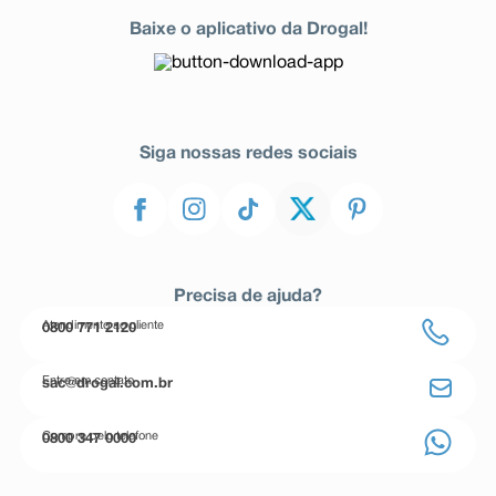
Baixe o aplicativo da Drogal!
Siga nossas redes sociais
Precisa de ajuda?
Atendimento ao cliente
0800 771 2120
Entre em contato
sac@drogal.com.br
Compre pelo telefone
0800 347 0000