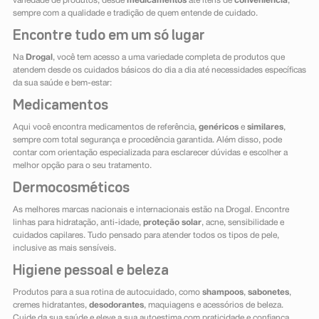
variedade de produtos, desde
medicamentos
até itens de
conveniência
,
sempre com a qualidade e tradição de quem entende de cuidado.
Encontre tudo em um só lugar
Na
Drogal
, você tem acesso a uma variedade completa de produtos que
atendem desde os cuidados básicos do dia a dia até necessidades específicas
da sua saúde e bem-estar:
Medicamentos
Aqui você encontra medicamentos de referência,
genéricos
e
similares
,
sempre com total segurança e procedência garantida. Além disso, pode
contar com orientação especializada para esclarecer dúvidas e escolher a
melhor opção para o seu tratamento.
Dermocosméticos
As melhores marcas nacionais e internacionais estão na Drogal. Encontre
linhas para hidratação, anti-idade,
proteção solar
, acne, sensibilidade e
cuidados capilares. Tudo pensado para atender todos os tipos de pele,
inclusive as mais sensíveis.
Higiene pessoal e beleza
Produtos para a sua rotina de autocuidado, como
shampoos
,
sabonetes
,
cremes hidratantes,
desodorantes
, maquiagens e acessórios de beleza.
Cuide da sua saúde e eleve a sua autoestima com praticidade e confiança.