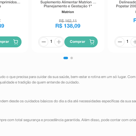
omprimidos
Suplemento Alimentar Matrion D
Delineado
s
Planejamento e Gestação 1°
Popstar 200
Trimestre 90 Comprimidos
Matrion
Revestidos
7
R$
162
,
11
89
R$
138
,
09
mprar
Comprar
udo o que precisa para cuidar da sua saúde, bem-estar e rotina em um só lugar. Com
qualidade e tradição de quem entende de cuidado.
dem desde os cuidados básicos do dia a dia até necessidades específicas da sua sa
mpre com total segurança e procedência garantida. Além disso, pode contar com orie