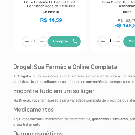
Barra Proteína Dr Peanut Doctor
Iccor 2,5mg 100 C
Bar Sabor Doce de Leite 62g
Revestido
Dr Peanut
Iccor
R$
14
,
59
R$
183
,
9
R$
148
,
Comprar
Co
Drogal: Sua Farmácia Online Completa
A
Drogal
é muito mais do que uma farmácia: é o lugar onde você encontra t
produtos, desde
medicamentos
até itens de
conveniência
, sempre com a 
Encontre tudo em um só lugar
Na
Drogal
, você tem acesso a uma variedade completa de produtos que aten
Medicamentos
Aqui você encontra medicamentos de referência,
genéricos
e
similares
, se
o seu tratamento.
Dermocosméticos