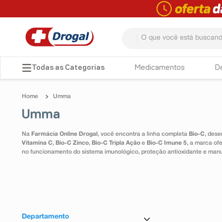
O que você está buscando? 
TERMOS MAIS BUSCADOS
Medicamentos
D
1
º
fralda
Umma
2
º
pampers confort sec max
Umma
3
º
dipirona
Na
Farmácia Online Drogal
, você encontra a linha completa
Bio-C
, dese
4
º
lenço umedecido
Vitamina C
,
Bio-C Zinco
,
Bio-C Tripla Ação
e
Bio-C Imune 5
, a marca of
no funcionamento do sistema imunológico, proteção antioxidante e man
5
º
tadalafila
6
º
minoxidil
7
º
desodorante
8
º
absorvente
Departamento