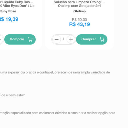
r Líquido Ruby Rose
Solução para Limpeza Otológica
0 Vibe Eyes Don' t Lie
Otolimp com Gotejador 2ml
Preto 5,5g
Ruby Rose
Otolimp
R$
19
,
39
R$
50
,
00
R$
43
,
19
Comprar
Comprar
 uma experiência prática e confiável, oferecemos uma ampla variedade de
úde e bem-estar:
ntação especializada para esclarecer dúvidas e escolher a melhor opção para