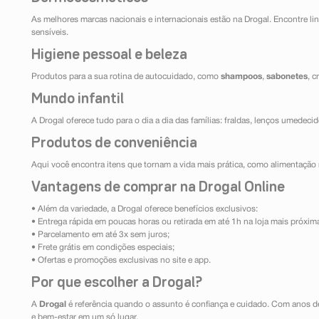
As melhores marcas nacionais e internacionais estão na Drogal. Encontre lin
sensíveis.
Higiene pessoal e beleza
Produtos para a sua rotina de autocuidado, como
shampoos
,
sabonetes
, 
Mundo infantil
A Drogal oferece tudo para o dia a dia das famílias: fraldas, lenços umedeci
Produtos de conveniência
Aqui você encontra itens que tornam a vida mais prática, como alimentação r
Vantagens de comprar na Drogal Online
• Além da variedade, a Drogal oferece benefícios exclusivos:
• Entrega rápida em poucas horas ou retirada em até 1h na loja mais próxim
• Parcelamento em até 3x sem juros;
• Frete grátis em condições especiais;
• Ofertas e promoções exclusivas no site e app.
Por que escolher a Drogal?
A
Drogal
é referência quando o assunto é confiança e cuidado. Com anos d
e bem-estar em um só lugar.