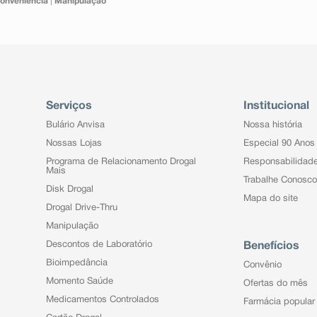
onveniência
|
Manipulação
Serviços
Institucional
Bulário Anvisa
Nossa história
Nossas Lojas
Especial 90 Anos
Programa de Relacionamento Drogal
Responsabilidad
Mais
Trabalhe Conosco
Disk Drogal
Mapa do site
Drogal Drive-Thru
Manipulação
Descontos de Laboratório
Benefícios
Bioimpedância
Convênio
Momento Saúde
Ofertas do mês
Medicamentos Controlados
Farmácia popular