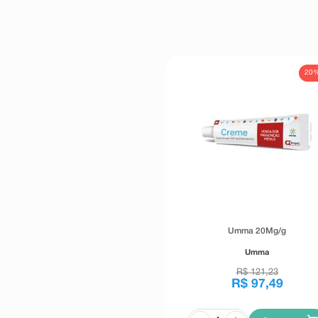
20
Umma 20Mg/g
Umma
R$
121
,
23
R$
97
,
49