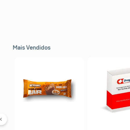
Mais Vendidos
 &
5%